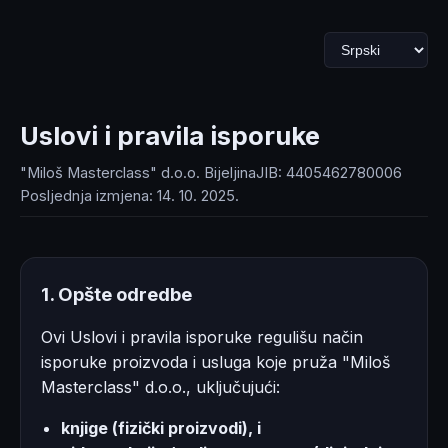
Uslovi i pravila isporuke
"Miloš Masterclass" d.o.o. Bijeljina
JIB: 4405462780006
Posljednja izmjena: 14. 10. 2025.
1. Opšte odredbe
Ovi Uslovi i pravila isporuke regulišu način
isporuke proizvoda i usluga koje pruža "Miloš
Masterclass" d.o.o., uključujući:
knjige (fizički proizvodi), i